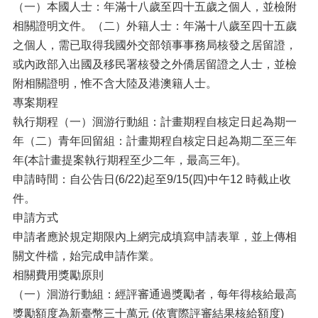
（一）本國人士：年滿十八歲至四十五歲之個人，並檢附
相關證明文件。（二）外籍人士：年滿十八歲至四十五歲
之個人，需已取得我國外交部領事事務局核發之居留證，
或內政部入出國及移民署核發之外僑居留證之人士，並檢
附相關證明，惟不含大陸及港澳籍人士。
專案期程
執行期程（一）洄游行動組：計畫期程自核定日起為期一
年（二）青年回留組：計畫期程自核定日起為期二至三年
年(本計畫提案執行期程至少二年，最高三年)。
申請時間：自公告日(6/22)起至9/15(四)中午12 時截止收
件。
申請方式
申請者應於規定期限內上網完成填寫申請表單，並上傳相
關文件檔，始完成申請作業。
相關費用獎勵原則
（一）洄游行動組：經評審通過獎勵者，每年得核給最高
獎勵額度為新臺幣三十萬元 (依實際評審結果核給額度)