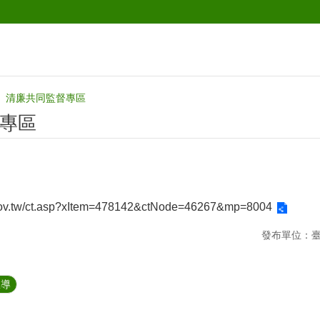
清廉共同監督專區
專區
.gov.tw/ct.asp?xItem=478142&ctNode=46267&mp=8004
發布單位：
宣導