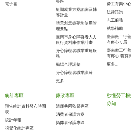
專區
電子書
勞工育樂中
短期就業方案諮詢及輔
法律諮詢
導計畫
志工服務
晴天創意築夢坊使用管
就學補助
理要點
臺南做工行善團
臺南市身心障礙者人力
有疼心ㄟ厝
銀行資料庫作業計畫
臺南做工行善團
身心障礙者職業重建服
有疼心 義剪
務
更多...
職場合理調整
身心障礙者職業訓練
更多...
統計專區
廉政專區
秒懂勞工權
你知
預告統計資料發布時間
清廉共同監督專區
表
消費者保護方案
統計年報
揭弊者保護專區
視覺化統計專區