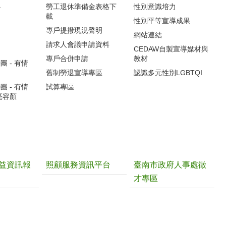
心
勞工退休準備金表格下
性別意識培力
載
性別平等宣導成果
專戶提撥現況聲明
網站連結
請求人會議申請資料
CEDAW自製宣導媒材與
專戶合併申請
教材
 - 有情
舊制勞退宣導專區
認識多元性別LGBTQI
 - 有情
試算專區
亮容顏
益資訊報
照顧服務資訊平台
臺南市政府人事處徵
才專區