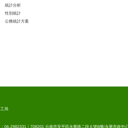
統計分析
性別統計
公務統計方案
勞工局
6-2982331｜
708201
台南市安平區永華路二段６號8樓(永華市政中心