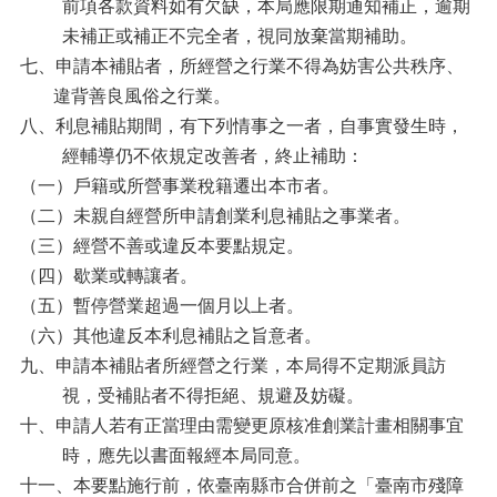
前項各款資料如有欠缺，本局應限期通知補正，逾期
未補正或補正不完全者，視同放棄當期補助。
七、申請本補貼者，所經營之行業不得為妨害公共秩序、
違背善良風俗之行業。
八、利息補貼期間，有下列情事之一者，自事實發生時，
經輔導仍不依規定改善者，終止補助：
（一）戶籍或所營事業稅籍遷出本市者。
（二）未親自經營所申請創業利息補貼之事業者。
（三）經營不善或違反本要點規定。
（四）歇業或轉讓者。
（五）暫停營業超過一個月以上者。
（六）其他違反本利息補貼之旨意者。
九、申請本補貼者所經營之行業，本局得不定期派員訪
視，受補貼者不得拒絕、規避及妨礙。
十、申請人若有正當理由需變更原核准創業計畫相關事宜
時，應先以書面報經本局同意。
十一、本要點施行前，依臺南縣市合併前之「臺南市殘障