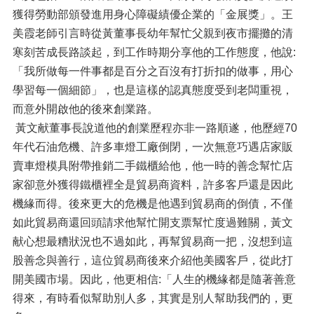
獲得勞動部頒發進用身心障礙績優企業的「金展獎」。王
美霞老師引言時從黃董事長幼年幫忙父親到夜市擺攤的清
寒刻苦成長路談起，到工作時期分享他的工作態度，他說:
「我所做每一件事都是百分之百沒有打折扣的做事，用心
學習每一個細節」，也是這樣的認真態度受到老闆重視，
而意外開啟他的後來創業路。
黃文献董事長說道他的創業歷程亦非一路順遂，他歷經70
年代石油危機、許多車燈工廠倒閉，一次無意巧遇店家販
賣車燈模具附帶推銷二手鐵櫃給他，他一時的善念幫忙店
家卻意外獲得鐵櫃裡全是貿易商資料，許多客戶還是因此
機緣而得。後來更大的危機是他遇到貿易商的倒債，不僅
如此貿易商還回頭請求他幫忙開支票幫忙度過難關，黃文
献心想最糟狀況也不過如此，再幫貿易商一把，沒想到這
股善念與善行，這位貿易商後來介紹他美國客戶，從此打
開美國市場。因此，他更相信:「人生的機緣都是隨著善意
得來，有時看似幫助別人多，其實是別人幫助我們的，更