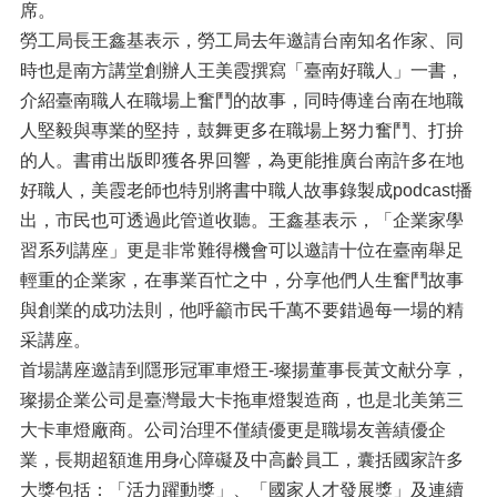
席。
勞工局長王鑫基表示，勞工局去年邀請台南知名作家、同
時也是南方講堂創辦人王美霞撰寫「臺南好職人」一書，
介紹臺南職人在職場上奮鬥的故事，同時傳達台南在地職
人堅毅與專業的堅持，鼓舞更多在職場上努力奮鬥、打拚
的人。書甫出版即獲各界回響，為更能推廣台南許多在地
好職人，美霞老師也特別將書中職人故事錄製成podcast播
出，市民也可透過此管道收聽。王鑫基表示，「企業家學
習系列講座」更是非常難得機會可以邀請十位在臺南舉足
輕重的企業家，在事業百忙之中，分享他們人生奮鬥故事
與創業的成功法則，他呼籲市民千萬不要錯過每一場的精
采講座。
首場講座邀請到隱形冠軍車燈王­-璨揚董事長黃文献分享，
璨揚企業公司是臺灣最大卡拖車燈製造商，也是北美第三
大卡車燈廠商。公司治理不僅績優更是職場友善績優企
業，長期超額進用身心障礙及中高齡員工，囊括國家許多
大獎包括：「活力躍動獎」、「國家人才發展獎」及連續