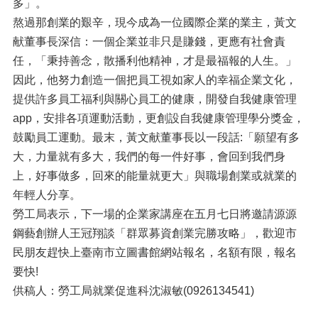
多」。
熬過那創業的艱辛，現今成為一位國際企業的業主，黃文
献董事長深信：一個企業並非只是賺錢，更應有社會責
任，「秉持善念，散播利他精神，才是最福報的人生。」
因此，他努力創造一個把員工視如家人的幸福企業文化，
提供許多員工福利與關心員工的健康，開發自我健康管理
app，安排各項運動活動，更創設自我健康管理學分獎金，
鼓勵員工運動。最末，黃文献董事長以一段話:「願望有多
大，力量就有多大，我們的每一件好事，會回到我們身
上，好事做多，回來的能量就更大」與職場創業或就業的
年輕人分享。
勞工局表示，下一場的企業家講座在五月七日將邀請源源
鋼藝創辦人王冠翔談「群眾募資創業完勝攻略」，歡迎市
民朋友趕快上臺南市立圖書館網站報名，名額有限，報名
要快!
供稿人：勞工局就業促進科沈淑敏(0926134541)