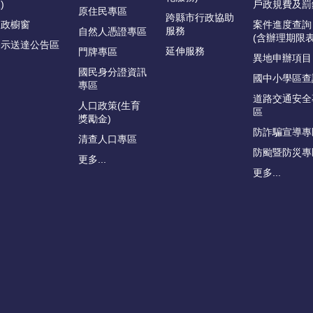
)
戶政規費及罰
原住民專區
跨縣市行政協助
戶政櫥窗
案件進度查詢
服務
自然人憑證專區
(含辦理期限表
公示送達公告區
延伸服務
門牌專區
異地申辦項目
國民身分證資訊
國中小學區查
專區
道路交通安全
人口政策(生育
區
獎勵金)
防詐騙宣導專
清查人口專區
防颱暨防災專
更多...
更多...