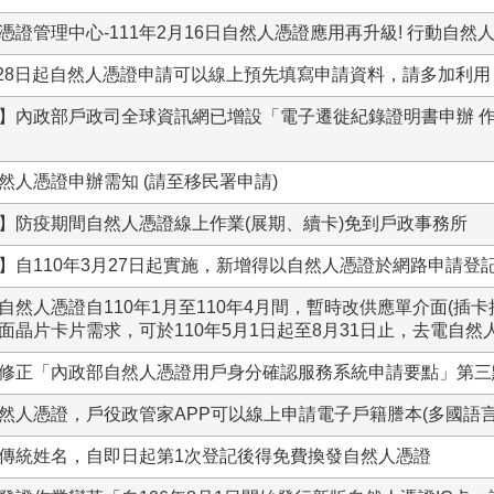
憑證管理中心-111年2月16日自然人憑證應用再升級! 行動自然人
0月28日起自然人憑證申請可以線上預先填寫申請資料，請多加利用
】內政部戶政司全球資訊網已增設「電子遷徙紀錄證明書申辦 
然人憑證申辦需知 (請至移民署申請)
】防疫期間自然人憑證線上作業(展期、續卡)免到戶政事務所
】自110年3月27日起實施，新增得以自然人憑證於網路申請登
自然人憑證自110年1月至110年4月間，暫時改供應單介面(插
面晶片卡片需求，可於110年5月1日起至8月31日止，去電自
修正「內政部自然人憑證用戶身分確認服務系統申請要點」第三
然人憑證，戶役政管家APP可以線上申請電子戶籍謄本(多國語言
傳統姓名，自即日起第1次登記後得免費換發自然人憑證