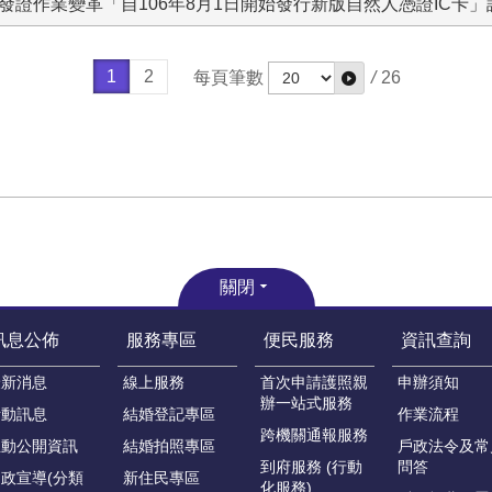
發證作業變革「自106年8月1日開始發行新版自然人憑證IC卡
1
2
每頁筆數
/
26
關閉
訊息公佈
服務專區
便民服務
資訊查詢
最新消息
線上服務
首次申請護照親
申辦須知
辦一站式服務
活動訊息
結婚登記專區
作業流程
跨機關通報服務
主動公開資訊
結婚拍照專區
戶政法令及常
到府服務 (行動
問答
政宣導(分類
新住民專區
化服務)