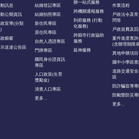
辦一站式服務
活動訊息
結婚登記專區
作業流程
跨機關通報服務
主動公開資訊
結婚拍照專區
戶政法令及常
到府服務 (行動
問答
政宣導(分類
新住民專區
化服務)
)
戶政規費及罰
原住民專區
跨縣市行政協助
戶政櫥窗
案件進度查詢
服務
自然人憑證專區
(含辦理期限表
公示送達公告區
延伸服務
門牌專區
異地申辦項目
國民身分證資訊
國中小學區查
專區
道路交通安全
人口政策(生育
區
獎勵金)
防詐騙宣導專
清查人口專區
防颱暨防災專
更多...
更多...