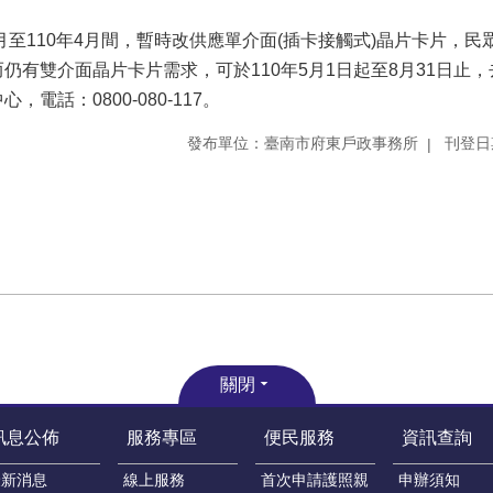
月至110年4月間，暫時改供應單介面(插卡接觸式)晶片卡片，民
仍有雙介面晶片卡片需求，可於110年5月1日起至8月31日止
電話：0800-080-117。
發布單位：臺南市府東戶政事務所
刊登日期
關閉
訊息公佈
服務專區
便民服務
資訊查詢
最新消息
線上服務
首次申請護照親
申辦須知