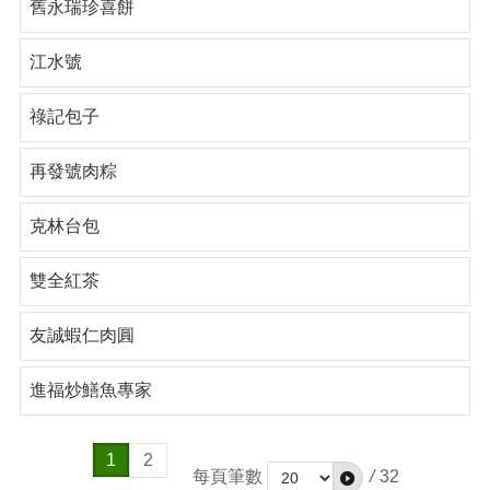
舊永瑞珍喜餅
江水號
祿記包子
再發號肉粽
克林台包
雙全紅茶
友誠蝦仁肉圓
進福炒鱔魚專家
1
2
每頁筆數
/
32