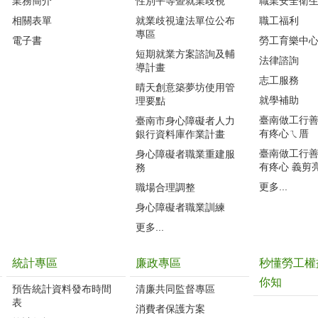
業務簡介
性別平等暨就業歧視
職業安全衛
相關表單
就業歧視違法單位公布
職工福利
專區
電子書
勞工育樂中
短期就業方案諮詢及輔
法律諮詢
導計畫
志工服務
晴天創意築夢坊使用管
就學補助
理要點
臺南做工行善團
臺南市身心障礙者人力
有疼心ㄟ厝
銀行資料庫作業計畫
臺南做工行善團
身心障礙者職業重建服
有疼心 義剪
務
更多...
職場合理調整
身心障礙者職業訓練
更多...
統計專區
廉政專區
秒懂勞工權
你知
預告統計資料發布時間
清廉共同監督專區
表
消費者保護方案