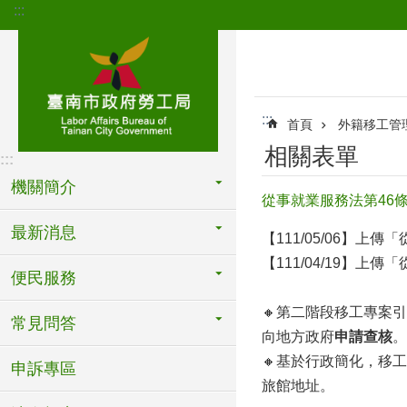
:::
跳到主要內容區塊
:::
首頁
外籍移工管
相關表單
:::
機關簡介
從事就業服務法第46條
最新消息
【111/05/06】
【111/04/19】上
便民服務
🔸第二階段移工專案
常見問答
向地方政府
申請查核
。
🔸基於行政簡化，移
申訴專區
旅館地址。