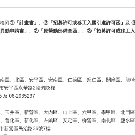
檢附
①「計畫書」
、
②「招募許可或移工入國引進許可函」
及
異動申請書」
、
②「原勞動部備查函」
、
③「招募許可或移工入
南區、北區、安平區、安南區、仁德區、歸仁區、關廟區、龍崎
南市安平區永華路2段6號8樓
及 06-2935237
、玉井區、新營區、大內區、山上區、六甲區、學甲區、北門區
區、善化區、新化區、左鎮區、安定區、柳營區、南化區、鹽水
南市新營區民治路36號7樓