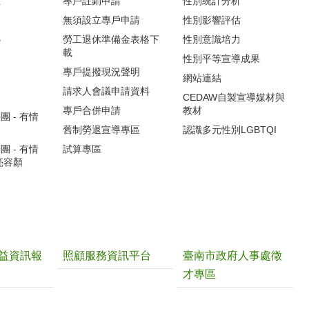
生
專戶註銷申請
性別統計分析
無須設立專戶申請
性別影響評估
心
勞工退休準備金表格下
性別意識培力
載
性別平等宣導成果
專戶提撥現況聲明
網站連結
請求人會議申請資料
CEDAW自製宣導媒材與
專戶合併申請
教材
 - 有情
舊制勞退宣導專區
認識多元性別LGBTQI
 - 有情
試算專區
亮容顏
益資訊報
照顧服務資訊平台
臺南市政府人事處徵
才專區