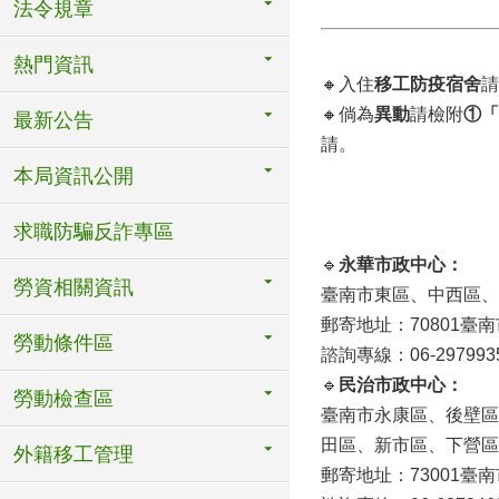
法令規章
熱門資訊
🔸入住
移工防疫宿舍
請
🔸倘為
異動
請檢附
①「
最新公告
請。
本局資訊公開
求職防騙反詐專區
🔹
永華市政中心：
勞資相關資訊
臺南市東區、中西區、
郵寄地址：70801臺
勞動條件區
諮詢專線：06-2979935 
🔹
民治市政中心：
勞動檢查區
臺南市永康區、後壁區
田區、新市區、下營
外籍移工管理
郵寄地址：73001臺