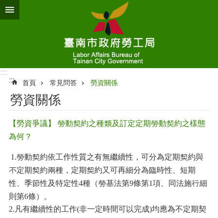
跳到主要內容區塊
:::
:::
首頁
常見問答
勞資關係
勞資關係
【勞資爭議】 勞動契約之種類及訂定定期勞動契約之樣態
為何？
1.
勞動契約依工作性質之有無繼續性，可分為定期契約與
不定期契約兩種，定期契約又可再細分為臨時性、短期
性、季節性及特定性
4
種（勞基法第
9
條第
1
項、同法施行細
則第
6
條）。
2.
凡有繼續性的工作
(
非一定時間可以完成
)
均應為不定期契