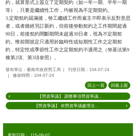
約，就算形式上簽立了定期契約（如一年一期、半年一期
等），只要是繼續性工作，均被視為不定期契約。
3.
定期契約屆滿後，勞工繼續工作而雇主不即表示反對意思
者，或者雖經另訂新約，但前後勞動契約之工作期間超過
90
日，前後契約間斷期間未超過
30
日者，視為不定期契
約。惟前開規定只適用於臨時性或短期性工作之定期契
約，特定性或季節性工作之定期契約不適用之（勞基法第
9
條第
2
項、第
3
項參照）。
發布單位：臺南市政府勞工局
刊登日期：104-07-24
修改時間：104-07-24
回上一頁
回最上面
【勞資爭議】 調整事項勞資爭議...
【勞資爭議】 依勞資爭議處理法...
:::
更新日期：
115-08-07