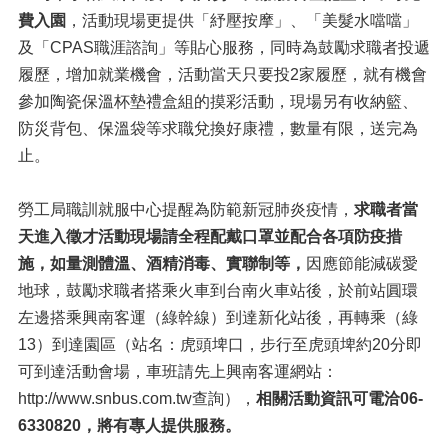
費入園
，活動現場更提供「紓壓按摩」、「美髮水噹噹」
及「CPAS職涯諮詢」等貼心服務，同時為鼓勵求職者投遞
履歷，增加就業機會，活動當天只要投2家履歷，就有機會
參加陶瓷保溫杯墊禮盒組的摸彩活動，現場另有收納籃、
防災背包、保溫袋等求職兌換好康禮，數量有限，送完為
止。
勞工局職訓就服中心提醒為防範新冠肺炎疫情，
求職者當
天進入徵才活動現場請全程配戴口罩並配合各項防疫措
施，如量測體溫、酒精消毒、實聯制等，
因應節能減碳愛
地球，鼓勵求職者搭乘火車到台南火車站後，於前站圓環
左邊搭乘興南客運（綠幹線）到達新化站後，再轉乘（綠
13）到達園區（站名：虎頭埤口，步行至虎頭埤約20分即
可到達活動會場，車班請先上興南客運網站：
http://www.snbus.com.tw查詢），
相關活動資訊可電洽06-
6330820，將有專人提供服務。