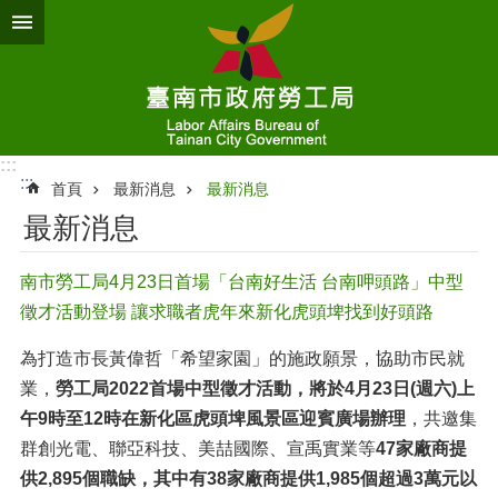
跳到主要內容區塊
:::
:::
首頁
最新消息
最新消息
最新消息
南市勞工局4月23日首場「台南好生活 台南呷頭路」中型
徵才活動登場 讓求職者虎年來新化虎頭埤找到好頭路
為打造市長黃偉哲「希望家園」的施政願景，協助市民就
業，
勞工局2022首場中型徵才活動，將於4月23日(週六)上
午9時至12時在新化區虎頭埤風景區迎賓廣場辦理
，共邀集
群創光電、聯亞科技、美喆國際、宣禹實業等
47家廠商提
供2,895個職缺，
其中
有38家廠商提供1,985個超過3萬元以