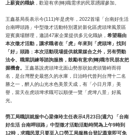
上薪資的職缺
，歡迎有求(轉)職需求的民眾踴躍參加。
王鑫基局長表示今(111)年是虎年，2022首場「台南好生活
台南呷頭路」中型徵才活動特別選於新化區虎頭埤風景區
迎賓廣場辦理，邀請47家企業提供多元化職缺，
希望藉由
本次徵才活動，讓求職者在「虎」年來到「虎頭埤」找到
「好」頭路
；
本次活動現場提供就業媒合之外，另有勞動
法令、職業訓練等諮詢服務，鼓勵有意求(轉)職市民朋友把
握機會。
王鑫基說虎頭埤北面山勢形狀如虎頭聳峙而得
名，是台灣歷史最悠久的水庫，日治時代曾列台灣十二名
勝之一，醉人的山光水色美景天成，有「小日月潭」美
譽，當天在虎頭埤求職可以順便一覽「虎埤八景」好風
光。
勞工局職訓就服中心梁偉玲主任表示4月23日(週六)
「台南
好生活 台南呷頭路」中型徵才活動
活動時間為上午9時到
12時，求職民眾只要至入口勞工局服務台登記蓋章即可免