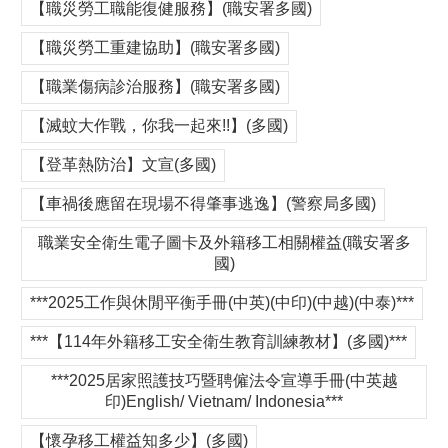
【職災勞工職能復健服務】(職安署多國)
【職災勞工重建協助】(職安署多國)
【職業傷病診治服務】(職安署多國)
【滅蚊大作戰，你我一起來!!】(多國)
【登革熱防治】文宣(多國)
【車禍後應留在現場不得肇事逃逸】(警察局多國)
職業安全衛生電子圖卡及外籍移工相關權益(職安署多
國)
***2025工作與休閒平衡手冊(中英)(中印)(中越)(中泰)***
***【114年外籍移工安全衛生教育訓練教材】(多國)***
***2025居家照護技巧暨聘僱法令宣導手冊(中英越
印)English/ Vietnam/ Indonesia***
【懷孕移工權益知多少】(多國)