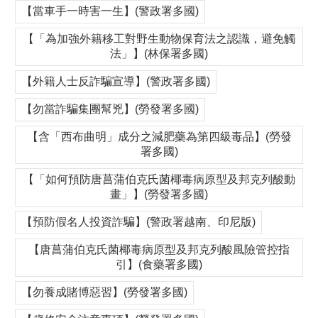
【當車手一時害一生】(警政署多國)
【「為加強外籍移工對野生動物保育法之認識，避免觸
法」】(林保署多國)
【外籍人士反詐騙宣導】(警政署多國)
【勿當詐騙集團幫兇】(勞發署多國)
【含「西布曲明」成分之減肥藥為第四級毒品】(勞發
署多國)
【「如何預防唐菖蒲伯克氏菌椰毒病原型及邦克列酸動
畫」】(勞發署多國)
【預防假名人投資詐騙】(警政署越南、印尼版)
【唐菖蒲伯克氏菌椰毒病原型及邦克列酸風險管控指
引】(食藥署多國)
【勿養成賭博惡習】(勞發署多國)