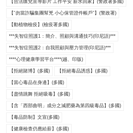
【合法匯兌宣導影片 工作平安 薪水回家】(警政署多國)
【"勿當詐騙集團幫兇 小心保管證件帳戶"】(警政署)
【動植物檢疫】(檢疫署多國)
***失智症照護1：簡介、照顧與溝通技巧(印尼語)***
***失智症照護2：自我照顧與壓力管理(印尼語)***
****心理健康學習平台****(越、印版)
【拒絕賭博】(多國)
【拒絕毒品誘惑】(多國)
【當心毒品在身邊】(多國)
【盡情跳舞 拒絕吸毒】(多國)
【含「西部曲明」成分之減肥藥為第四級毒品】(多國)
【毒品防制】文宣(多國)
【健康檢查仍應給薪】(多國)