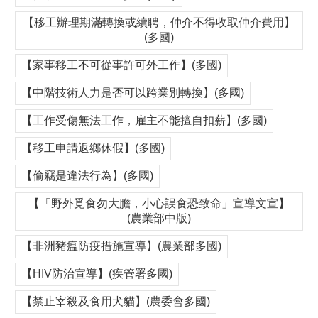
【移工辦理期滿轉換或續聘，仲介不得收取仲介費用】
(多國)
【家事移工不可從事許可外工作】(多國)
【中階技術人力是否可以跨業別轉換】(多國)
【工作受傷無法工作，雇主不能擅自扣薪】(多國)
【移工申請返鄉休假】(多國)
【偷竊是違法行為】(多國)
【「野外覓食勿大膽，小心誤食恐致命」宣導文宣】
(農業部中版)
【非洲豬瘟防疫措施宣導】(農業部多國)
【HIV防治宣導】(疾管署多國)
【禁止宰殺及食用犬貓】(農委會多國)