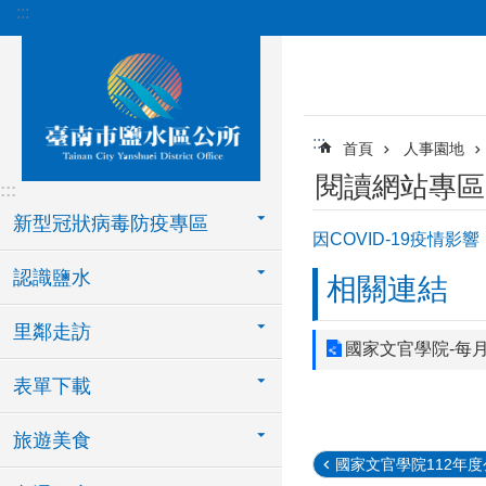
:::
跳到主要內容區塊
:::
首頁
人事園地
閱讀網站專區
:::
新型冠狀病毒防疫專區
因COVID-19疫情
認識鹽水
相關連結
里鄰走訪
國家文官學院-每
表單下載
旅遊美食
國家文官學院112年度公