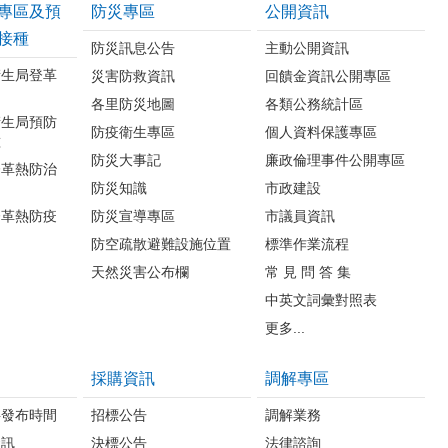
專區及預
防災專區
公開資訊
接種
防災訊息公告
主動公開資訊
衛生局登革
災害防救資訊
回饋金資訊公開專區
各里防災地圖
各類公務統計區
衛生局預防
防疫衛生專區
個人資料保護專區
種
防災大事記
廉政倫理事件公開專區
登革熱防治
防災知識
市政建設
登革熱防疫
防災宣導專區
市議員資訊
防空疏散避難設施位置
標準作業流程
天然災害公布欄
常 見 問 答 集
中英文詞彙對照表
更多...
採購資訊
調解專區
料發布時間
招標公告
調解業務
資訊
決標公告
法律諮詢