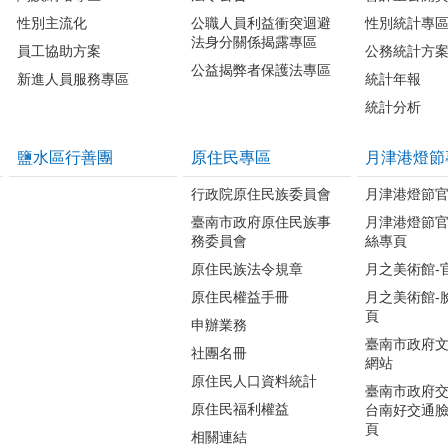
性別主流化
公職人員利益衝突迴避
性別統計專
法身分關係揭露專區
員工協助方案
公務統計方
公益揭弊者保護法專區
新進人員服務專區
統計年報
統計分析
鹽水區行善團
原住民專區
月津港燈節
行政院原住民族委員會
月津港燈節
臺南市政府原住民族事
月津港燈節
務委員會
絲專頁
原住民族法令規章
月之美術館-
原住民權益手冊
月之美術館-
頁
申辦業務
臺南市政府
社團名冊
網站
原住民人口資料統計
臺南市政府交
原住民福利權益
台南好交通
頁
相關連結