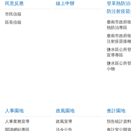
民意反應
線上申辦
登革熱防治
防注射疫苗
市民信箱
臺南市政府
區長信箱
熱防治專區
臺南市政府
注射疫苗接
鹽水區公所
宣導專區
鹽水區公所
小物
人事園地
政風園地
會計園地
人事業務宣導
政風宣導
預告統計資
閱讀網站專區
法令公告
會計室公開