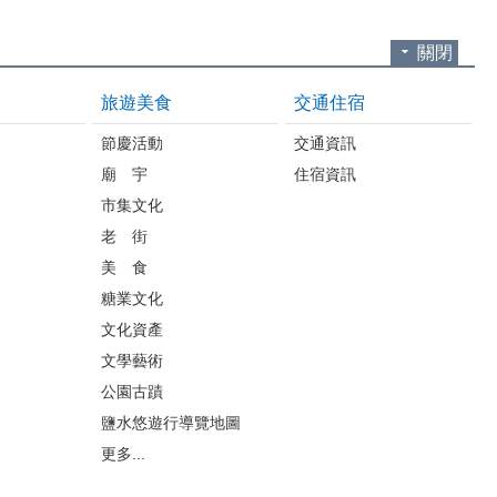
關閉
旅遊美食
交通住宿
節慶活動
交通資訊
廟 宇
住宿資訊
市集文化
老 街
美 食
糖業文化
文化資產
文學藝術
公園古蹟
鹽水悠遊行導覽地圖
更多...