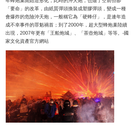
年蜂炮巢開始造形化，此時的沖天炮，也做了空前但卻
「要命」的改革，由紙質彈頭換裝成塑膠彈頭，變成一種
會爆炸的危險沖天炮，一般稱它為「硬蜂仔」，是連年造
成不幸事件的罪魁禍首；到了2000年，超大型蜂炮巢陸續
出現，2007年更有「王船炮城」、「茶壺炮城」等等。-國
家文化資產官方網站