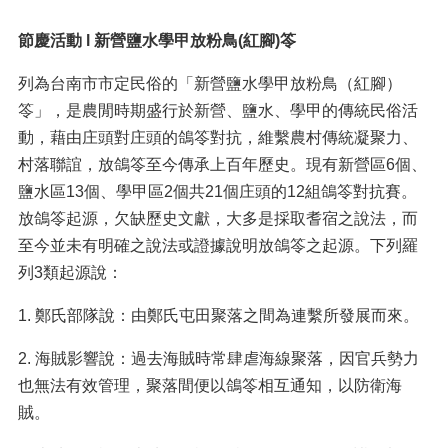
節慶活動
l
新營鹽水學甲放粉鳥
(
紅腳
)
笭
列為台南市市定民俗的「新營鹽水學甲放粉鳥（紅腳）
笭」，是農閒時期盛行於新營、鹽水、學甲的傳統民俗活
動，藉由庄頭對庄頭的鴿笭對抗，維繫農村傳統凝聚力、
村落聯誼，放鴿笭至今傳承上百年歷史。現有新營區6個、
鹽水區13個、學甲區2個共21個庄頭的12組鴿笭對抗賽。
放鴿笭起源，欠缺歷史文獻，大多是採取耆宿之說法，而
至今並未有明確之說法或證據說明放鴿笭之起源。下列羅
列3類起源說：
1. 鄭氏部隊說：由鄭氏屯田聚落之間為連繫所發展而來。
2. 海賊影響說：過去海賊時常肆虐海線聚落，因官兵勢力
也無法有效管理，聚落間便以鴿笭相互通知，以防衛海
賊。