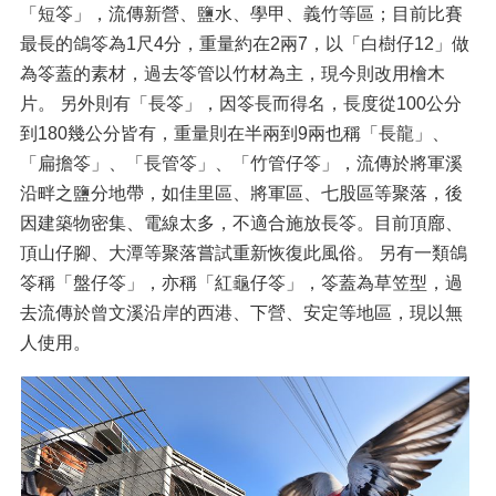
「短笭」，流傳新營、鹽水、學甲、義竹等區；目前比賽
最長的鴿笭為1尺4分，重量約在2兩7，以「白樹仔12」做
為笭蓋的素材，過去笭管以竹材為主，現今則改用檜木
片。 另外則有「長笭」，因笭長而得名，長度從100公分
到180幾公分皆有，重量則在半兩到9兩也稱「長龍」、
「扁擔笭」、「長管笭」、「竹管仔笭」，流傳於將軍溪
沿畔之鹽分地帶，如佳里區、將軍區、七股區等聚落，後
因建築物密集、電線太多，不適合施放長笭。目前頂廍、
頂山仔腳、大潭等聚落嘗試重新恢復此風俗。 另有一類鴿
笭稱「盤仔笭」，亦稱「紅龜仔笭」，笭蓋為草笠型，過
去流傳於曾文溪沿岸的西港、下營、安定等地區，現以無
人使用。