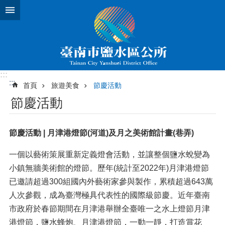
跳到主要內容區塊
:::
:::
首頁
旅遊美食
節慶活動
節慶活動
節慶活動
|
月津港燈節
(
河道
)
及月之美術館計畫
(
巷弄
)
一個以藝術策展重新定義燈會活動，並讓整個鹽水蛻變為
小鎮無牆美術館的燈節。歷年(統計至2022年)月津港燈節
已邀請超過300組國內外藝術家參與製作，累積超過643萬
人次參觀，成為臺灣極具代表性的國際級節慶。近年臺南
市政府於春節期間在月津港舉辦全臺唯一之水上燈節月津
港燈節，鹽水蜂炮、月津港燈節，一動一靜，打造賞花