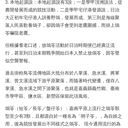
3. 本地起源說：本地起源說有3說；一是學甲頂洲說法，從
農閒發展而成的競技活動，二是學甲宅仔港發源說，日治
大正初年宅仔港人訓養野鴿，發展而成。第三則是海線聚
落人民喜歡養鴿子，卻因鴿子會受到老鷹圍捕，而掛上鴿
笭嚇阻老鷹。
但根據耆老口述，放鴿笭活動於日治時期便已經廣泛流
行，甚至到日治末期戰爭開始日本人禁止放鴿笭，因笭聲
似空襲警報。
過去掛粉鳥笭流傳地區大抵分布於八掌溪、急水溪、將軍
溪、曾文溪流域下游平原聚落，而隨著時代變遷，僅存八
掌溪、急水溪之間下游聚落，也就是嘉義縣義竹鄉、臺南
市學甲區、鹽水區、新營區保留此項風俗。
鴿笭（短笭／長笭／盤仔笭）：嘉南平原上流行之鴿笭類
型至少有3類，且都源自於一種名為「哨子笭」，為自娛之
用，後為競技發展出不同樣式之鴿笭。 現今通用流行的為