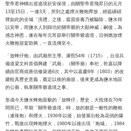
聖帝君神轎出巡遶境祈安保境，由關聖帝君飛昇日的元月
13至15日，一連3天，所到之處煙火鞭炮齊放，經硫磺硝
煙如此的全城「洗禮」之後，瘟苗疫毐乃被驅除，鹽水得
以安寧，而鹽水人則歸功於關帝爺的大顯神威；嗣後，為
感念神恩，遂在每年元宵節舉行關帝爺遶境，沿例燃放煙
火鞭炮迎駕助興，一直流傳至今。
「放蜂仔炮」由武廟所主導。康熙54年（1715），台澎兵
備道梁文科首倡興建「武廟」（關帝廟）奉祀，乾嘉以降
續由官商或善信修築過6次，其中以嘉慶8年（1803）的改
建較具歷史意義，奠定以後的廟規，後來更成為鹽水地區
的公廟，執掌關帝爺遶境之事。
形成今天鹽水蜂炮面貌的「放蜂仔」歷史，大抵僅在70年
間而已，早期「關帝爺遶境」時，放的都是一般性的鞭炮
（連珠炮）和煙火，1936年以後，始發展出較為花俏的爆
竹，戰後出現蜂炮煙火，1980年以後出現「炮城」，1984