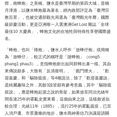
燈，南蜂炮」之美稱。鹽水是臺灣早期的第四大城，昔稱
月津港，以鹽水蜂炮最為著名，經內政部評定為「臺灣宗
教百景」，也被交通部觀光局選為「臺灣觀光年曆」國際
級節慶活動，更是亞洲唯一入選澳洲Get Lost 雜誌「全球
最佳10 大慶典」，蜂炮文化的在地性與特殊性享譽國際盛
名。
「蜂炮」也叫「烽炮」，鹽水人呼作「放蜂仔炮」或簡稱
為「放蜂仔」，較正式的稱呼是「蹌蜂炮」（cong5
phang1 phau3），意指蜂炮射出如同群蜂出巢一樣。其由
來傳說頗多，大致有「反清復明」、「戲鬥煙火」、「歡
迎嘉慶」和「驅除瘟疫」等4種說法，除了「歡迎嘉慶說」
是純屬趣味之外，其餘3說皆頗有參考意義，其中「驅除瘟
疫說」，應是蜂炮起源之說的骨架，如果放至同治光緒年
間長達25年的霍亂史實來看，這個由來之說，這樣敘述似
較合理：光緒11年（1885），流行25年的霍亂瘟疫，已至
人消戶遷、市景蕭條的地步，鹽水商紳善信乃決議迎請關