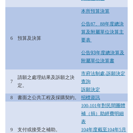
本所預算決算
公告87、88年度總決
算及附屬單位決算主
6
預算及決算
要表
公告93年度總決算及
附屬單位決算書
市府法制處-訴願決定
請願之處理結果及訴願之決
7
查詢
定。
訴願決定
8
書面之公共工程及採購契約。
招標資訊
100-101年對民間團體
補（捐）助經費明細
表
9
支付或接受之補助。
104年度截至104年5月