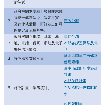
治法規。
政府機關為協助下級機關或屬
官統一解釋法令、認定事實、
2
市政公報
及行使裁量權，而訂頒之解釋
性規定及裁量基準。
政府機關之組織、職掌、地
區長信箱
3
址、電話、傳真、網址及電子
本所各課室職掌及電
郵件信箱帳號。
話
鹽水區圖書館自修室
4
行政指導有關文書。
使用規範
臺南市政府年度施政
計畫
本所施政計畫
本所國賠事件收結情
5
施政計畫、業務統計。
形
內控聲明書