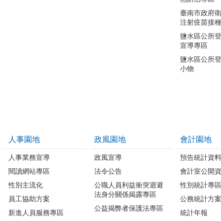
臺南市政府
注射疫苗接
鹽水區公所
宣導專區
鹽水區公所
小物
人事園地
政風園地
會計園地
人事業務宣導
政風宣導
預告統計資
閱讀網站專區
法令公告
會計室公開
性別主流化
公職人員利益衝突迴避
性別統計專
法身分關係揭露專區
員工協助方案
公務統計方
公益揭弊者保護法專區
新進人員服務專區
統計年報