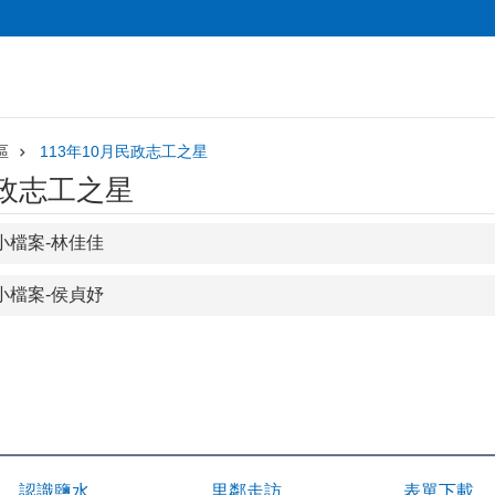
區
113年10月民政志工之星
民政志工之星
小檔案-林佳佳
小檔案-侯貞妤
認識鹽水
里鄰走訪
表單下載