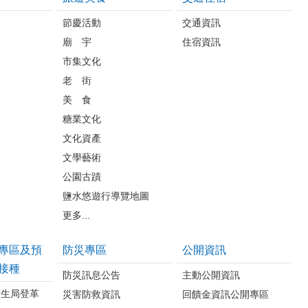
節慶活動
交通資訊
廟 宇
住宿資訊
市集文化
老 街
美 食
糖業文化
文化資產
文學藝術
公園古蹟
鹽水悠遊行導覽地圖
更多...
專區及預
防災專區
公開資訊
接種
防災訊息公告
主動公開資訊
衛生局登革
災害防救資訊
回饋金資訊公開專區