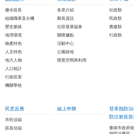
鹽水區長
各里介紹
社政類
組織職掌及分機
鄰長資訊
民政類
歷史脈絡
社區發展協會
農建類
地理環境
關懷據點
行政類
物產特色
活動中心
人文特色
公園綠地
地方人物
閒置空間再利用
人口統計
行政區里
機關學校
民意反應
線上申辦
登革熱防治
防注射疫苗
市民信箱
臺南市政府
區長信箱
熱防治專區