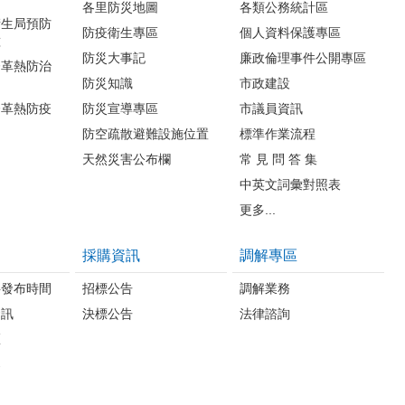
各里防災地圖
各類公務統計區
衛生局預防
防疫衛生專區
個人資料保護專區
種
防災大事記
廉政倫理事件公開專區
登革熱防治
防災知識
市政建設
登革熱防疫
防災宣導專區
市議員資訊
防空疏散避難設施位置
標準作業流程
天然災害公布欄
常 見 問 答 集
中英文詞彙對照表
更多...
採購資訊
調解專區
料發布時間
招標公告
調解業務
資訊
決標公告
法律諮詢
區
案