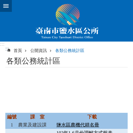
跳到主要內容區塊
:::
:::
首頁
公開資訊
各類公務統計區
各類公務統計區
編號
課 室
下載
1
農業及建設課
鹽水區農機代耕名冊
102年1-6月份調解方式報表