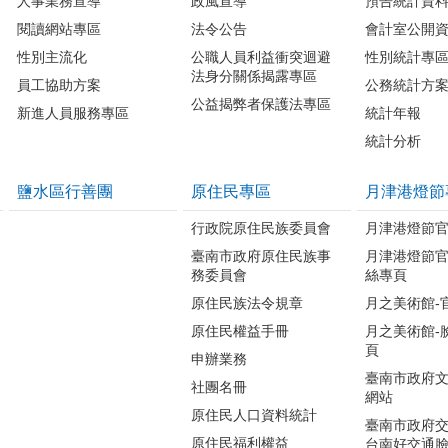
人事業務宣導
政風宣導
預告統計資
閱讀網站專區
法令公告
會計室公開
性別主流化
公職人員利益衝突迴避
性別統計專
法身分關係揭露專區
員工協助方案
公務統計方
公益揭弊者保護法專區
新進人員服務專區
統計年報
統計分析
鹽水區行善團
原住民專區
月津港燈節
行政院原住民族委員會
月津港燈節
臺南市政府原住民族事
月津港燈節
務委員會
絲專頁
原住民族法令規章
月之美術館-
原住民權益手冊
月之美術館-
頁
申辦業務
臺南市政府
社團名冊
網站
原住民人口資料統計
臺南市政府交
原住民福利權益
台南好交通