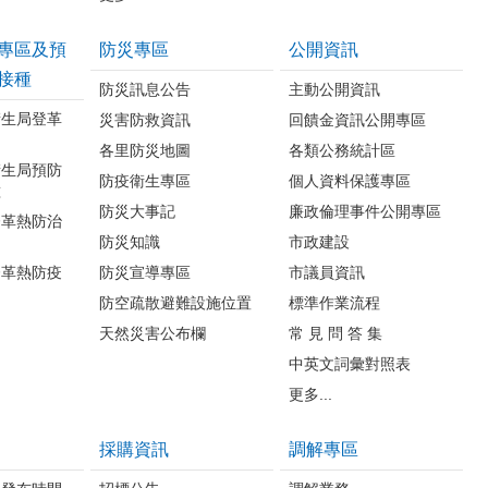
專區及預
防災專區
公開資訊
接種
防災訊息公告
主動公開資訊
衛生局登革
災害防救資訊
回饋金資訊公開專區
各里防災地圖
各類公務統計區
衛生局預防
防疫衛生專區
個人資料保護專區
種
防災大事記
廉政倫理事件公開專區
登革熱防治
防災知識
市政建設
登革熱防疫
防災宣導專區
市議員資訊
防空疏散避難設施位置
標準作業流程
天然災害公布欄
常 見 問 答 集
中英文詞彙對照表
更多...
採購資訊
調解專區