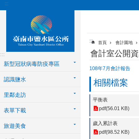
:::
跳到主要內容區塊
:::
首頁
會計園地
會計室公開資
:::
新型冠狀病毒防疫專區
108年7月會計報告
認識鹽水
相關檔案
里鄰走訪
平衡表
pdf(56.01 KB)
表單下載
歲入累計表
旅遊美食
pdf(98.52 KB)