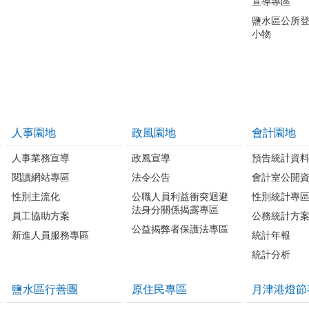
宣導專區
鹽水區公所
小物
人事園地
政風園地
會計園地
人事業務宣導
政風宣導
預告統計資
閱讀網站專區
法令公告
會計室公開
性別主流化
公職人員利益衝突迴避
性別統計專
法身分關係揭露專區
員工協助方案
公務統計方
公益揭弊者保護法專區
新進人員服務專區
統計年報
統計分析
鹽水區行善團
原住民專區
月津港燈節