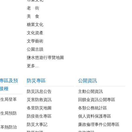
老 街
美 食
糖業文化
文化資產
文學藝術
公園古蹟
鹽水悠遊行導覽地圖
更多...
專區及預
防災專區
公開資訊
接種
防災訊息公告
主動公開資訊
衛生局登革
災害防救資訊
回饋金資訊公開專區
各里防災地圖
各類公務統計區
衛生局預防
防疫衛生專區
個人資料保護專區
種
防災大事記
廉政倫理事件公開專區
登革熱防治