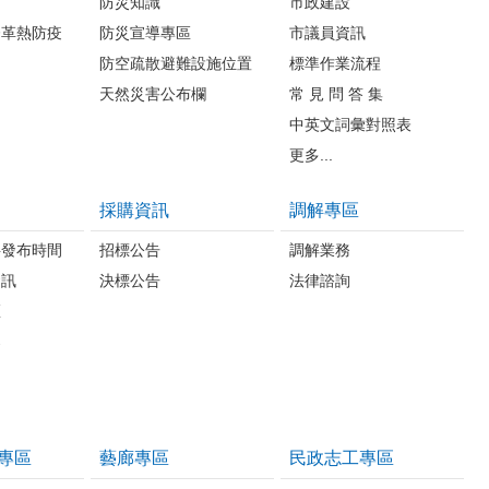
防災知識
市政建設
登革熱防疫
防災宣導專區
市議員資訊
防空疏散避難設施位置
標準作業流程
天然災害公布欄
常 見 問 答 集
中英文詞彙對照表
更多...
採購資訊
調解專區
料發布時間
招標公告
調解業務
資訊
決標公告
法律諮詢
區
案
專區
藝廊專區
民政志工專區