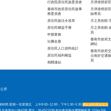
行政院原住民族委員會
月津港燈節
臺南市政府原住民族事
月津港燈節
務委員會
絲專頁
原住民族法令規章
月之美術館-
原住民權益手冊
月之美術館-
頁
申辦業務
臺南市政府
社團名冊
網站
原住民人口資料統計
臺南市政府交
原住民福利權益
台南好交通
頁
相關連結
區公所
:星期一至星期五 上午8:00~12:00；下午1:30~5:30
網站資料開放宣告
月港里中山路47號‧電話：06-6521038‧本站建議最佳瀏覽解析度 1024x768