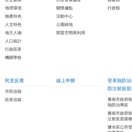
地理環境
關懷據點
行政類
物產特色
活動中心
人文特色
公園綠地
地方人物
閒置空間再利用
人口統計
行政區里
機關學校
民意反應
線上申辦
登革熱防治
防注射疫苗
市民信箱
臺南市政府
區長信箱
熱防治專區
臺南市政府
注射疫苗接
鹽水區公所