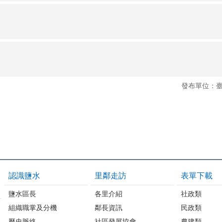
發布單位：
認識鹽水
里鄰走訪
表單下載
鹽水區長
各里介紹
社政類
組織職掌及分機
鄰長資訊
民政類
歷史脈絡
社區發展協會
農建類