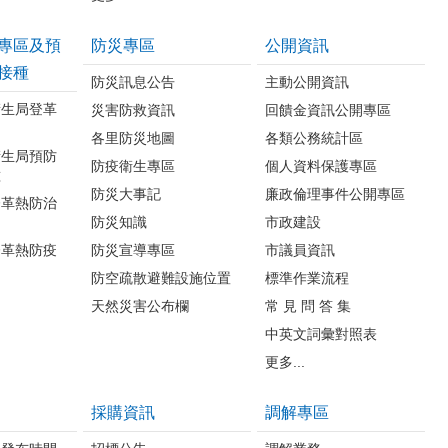
專區及預
防災專區
公開資訊
接種
防災訊息公告
主動公開資訊
衛生局登革
災害防救資訊
回饋金資訊公開專區
各里防災地圖
各類公務統計區
衛生局預防
防疫衛生專區
個人資料保護專區
種
防災大事記
廉政倫理事件公開專區
登革熱防治
防災知識
市政建設
登革熱防疫
防災宣導專區
市議員資訊
防空疏散避難設施位置
標準作業流程
天然災害公布欄
常 見 問 答 集
中英文詞彙對照表
更多...
採購資訊
調解專區