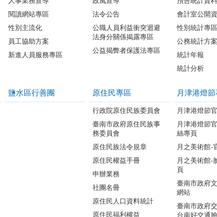
人事業務宣導
政風宣導
預告統計資
閱讀網站專區
法令公告
會計室公開
性別主流化
公職人員利益衝突迴避
性別統計專
法身分關係揭露專區
員工協助方案
公務統計方
公益揭弊者保護法專區
新進人員服務專區
統計年報
統計分析
鹽水區行善團
原住民專區
月津港燈節
行政院原住民族委員會
月津港燈節
臺南市政府原住民族事
月津港燈節
務委員會
絲專頁
原住民族法令規章
月之美術館-
原住民權益手冊
月之美術館-
頁
申辦業務
臺南市政府
社團名冊
網站
原住民人口資料統計
臺南市政府交
原住民福利權益
台南好交通