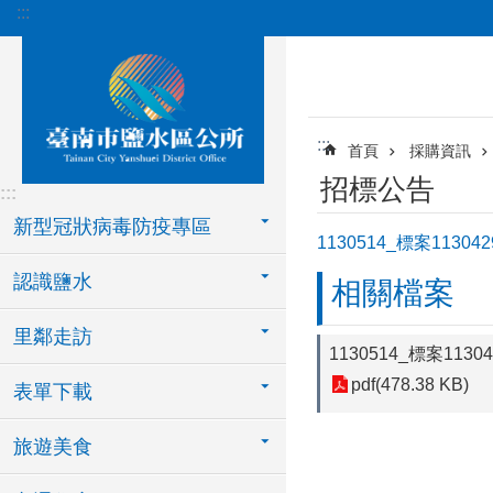
:::
跳到主要內容區塊
:::
首頁
採購資訊
招標公告
:::
新型冠狀病毒防疫專區
1130514_標案11
認識鹽水
相關檔案
里鄰走訪
1130514_標案1
pdf(478.38 KB)
表單下載
旅遊美食