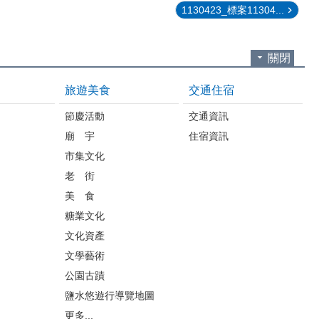
1130423_標案11304...
關閉
旅遊美食
交通住宿
節慶活動
交通資訊
廟 宇
住宿資訊
市集文化
老 街
美 食
糖業文化
文化資產
文學藝術
公園古蹟
鹽水悠遊行導覽地圖
更多...