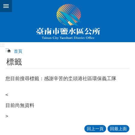
跳到主要內容區塊
:::
:::
首頁
標籤
您目前搜尋標籤：感謝辛苦的坔頭港社區環保義工隊
<
目前尚無資料
>
回上一頁
回最上面