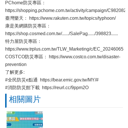
PChome防災專區：
https://shopping.pchome.com.tw/activity/campaign/C982082
臺灣樂天： https://www.rakuten.com.tw/topics/typhoon/
康是美網購防災專區：
https://shop.cosmed.com.tw/....../SalePag....../398823......
特力屋防災專區：
https://www.trplus.com.tw/TLW_Marketing/c/EC_20246065
COSTCO防災專區： https://www.costco.com.tw/disaster-
prevention
了解更多:
#全民防災e點通 https://bear.emic.gov.tw/MY/#
#消防防災館下載 https://reurl.cc/9ppm2O
相關圖片