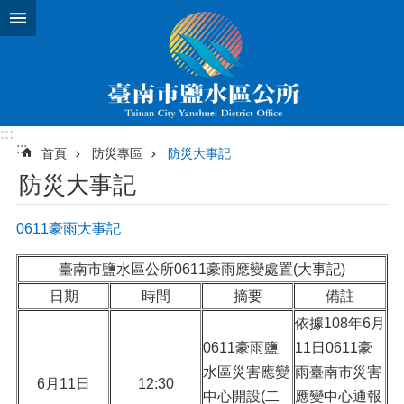
跳到主要內容區塊
:::
:::
首頁
防災專區
防災大事記
防災大事記
0611豪雨大事記
臺南市鹽水區公所0611豪雨應變處置(大事記)
日期
時間
摘要
備註
依據108年6月
0611豪雨鹽
11日0611豪
水區災害應變
雨臺南市災害
6月11日
12:30
中心開設(二
應變中心通報