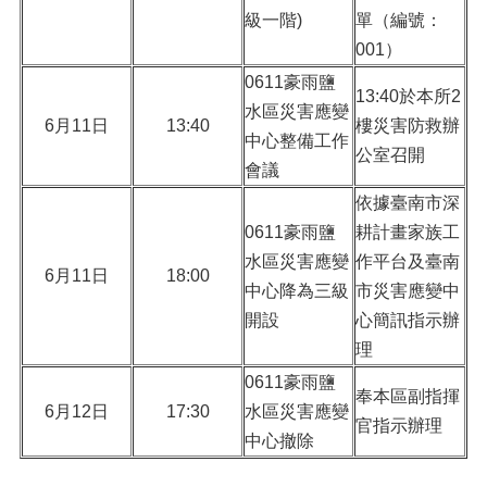
級一階)
單（編號：
001）
0611豪雨鹽
13:40於本所2
水區災害應變
6月11日
13:40
樓災害防救辦
中心整備工作
公室召開
會議
依據臺南市深
0611豪雨鹽
耕計畫家族工
水區災害應變
作平台及臺南
6月11日
18:00
中心降為三級
市災害應變中
開設
心簡訊指示辦
理
0611豪雨鹽
奉本區副指揮
6月12日
17:30
水區災害應變
官指示辦理
中心撤除