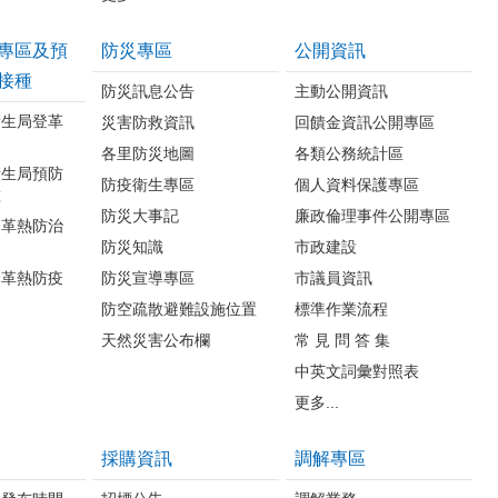
專區及預
防災專區
公開資訊
接種
防災訊息公告
主動公開資訊
衛生局登革
災害防救資訊
回饋金資訊公開專區
各里防災地圖
各類公務統計區
衛生局預防
防疫衛生專區
個人資料保護專區
種
防災大事記
廉政倫理事件公開專區
登革熱防治
防災知識
市政建設
登革熱防疫
防災宣導專區
市議員資訊
防空疏散避難設施位置
標準作業流程
天然災害公布欄
常 見 問 答 集
中英文詞彙對照表
更多...
採購資訊
調解專區