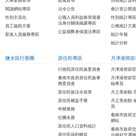
人事業務宣導
政風宣導
預告統計資
閱讀網站專區
法令公告
會計室公開
性別主流化
公職人員利益衝突迴避
性別統計專
法身分關係揭露專區
員工協助方案
公務統計方
公益揭弊者保護法專區
新進人員服務專區
統計年報
統計分析
鹽水區行善團
原住民專區
月津港燈節
行政院原住民族委員會
月津港燈節
臺南市政府原住民族事
月津港燈節
務委員會
絲專頁
原住民族法令規章
月之美術館-
原住民權益手冊
月之美術館-
頁
申辦業務
臺南市政府
社團名冊
網站
原住民人口資料統計
臺南市政府交
原住民福利權益
台南好交通