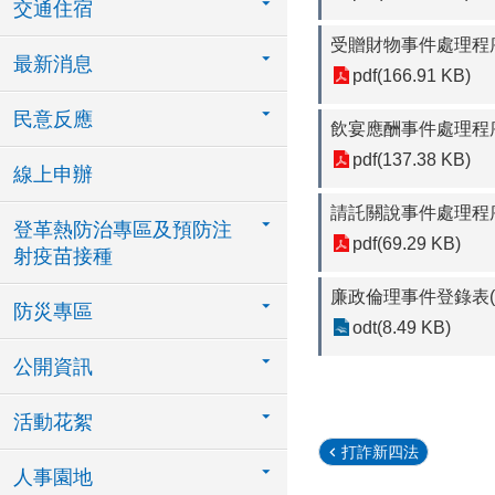
交通住宿
受贈財物事件處理程
最新消息
pdf(166.91 KB)
民意反應
飲宴應酬事件處理程
pdf(137.38 KB)
線上申辦
請託關說事件處理程
登革熱防治專區及預防注
pdf(69.29 KB)
射疫苗接種
廉政倫理事件登錄表(
防災專區
odt(8.49 KB)
公開資訊
活動花絮
打詐新四法
人事園地