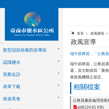
:::
跳到主要內容區塊
:::
首頁
政風園地
政風宣導
:::
新型冠狀病毒防疫專區
端午節將屆，「公務員
認識鹽水
端午節將屆，公務員遇
還，並主動填寫「臺南
里鄰走訪
會政風機構之規定。
相關檔案
表單下載
旅遊美食
公務員廉政倫理規範條
pdf(124.61 KB)