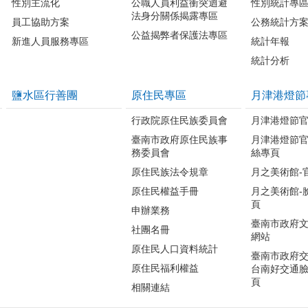
性別主流化
公職人員利益衝突迴避
性別統計專
法身分關係揭露專區
員工協助方案
公務統計方
公益揭弊者保護法專區
新進人員服務專區
統計年報
統計分析
鹽水區行善團
原住民專區
月津港燈節
行政院原住民族委員會
月津港燈節
臺南市政府原住民族事
月津港燈節
務委員會
絲專頁
原住民族法令規章
月之美術館-
原住民權益手冊
月之美術館-
頁
申辦業務
臺南市政府
社團名冊
網站
原住民人口資料統計
臺南市政府交
原住民福利權益
台南好交通
頁
相關連結