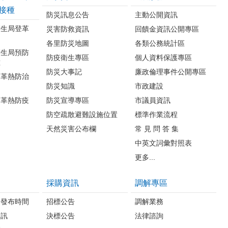
接種
防災訊息公告
主動公開資訊
衛生局登革
災害防救資訊
回饋金資訊公開專區
各里防災地圖
各類公務統計區
衛生局預防
防疫衛生專區
個人資料保護專區
種
防災大事記
廉政倫理事件公開專區
登革熱防治
防災知識
市政建設
登革熱防疫
防災宣導專區
市議員資訊
防空疏散避難設施位置
標準作業流程
天然災害公布欄
常 見 問 答 集
中英文詞彙對照表
更多...
採購資訊
調解專區
料發布時間
招標公告
調解業務
資訊
決標公告
法律諮詢