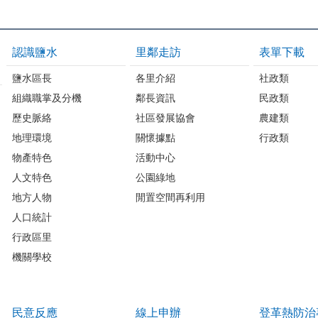
認識鹽水
里鄰走訪
表單下載
鹽水區長
各里介紹
社政類
組織職掌及分機
鄰長資訊
民政類
歷史脈絡
社區發展協會
農建類
地理環境
關懷據點
行政類
物產特色
活動中心
人文特色
公園綠地
地方人物
閒置空間再利用
人口統計
行政區里
機關學校
民意反應
線上申辦
登革熱防治