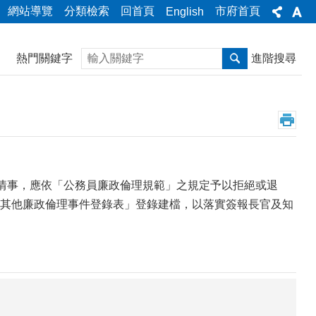
網站導覽
分類檢索
回首頁
市府首頁
English
搜尋
熱門關鍵字
進階搜尋
等情事，應依「公務員廉政倫理規範」之規定予以拒絕或退
其他廉政倫理事件登錄表」登錄建檔，以落實簽報長官及知