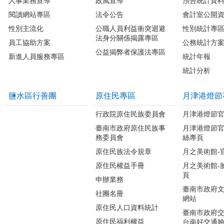
人事業務宣導
政風宣導
預告統計資
閱讀網站專區
法令公告
會計室公開
性別主流化
公職人員利益衝突迴避
性別統計專
法身分關係揭露專區
員工協助方案
公務統計方
公益揭弊者保護法專區
新進人員服務專區
統計年報
統計分析
鹽水區行善團
原住民專區
月津港燈節
行政院原住民族委員會
月津港燈節
臺南市政府原住民族事
月津港燈節
務委員會
絲專頁
原住民族法令規章
月之美術館-
原住民權益手冊
月之美術館-
頁
申辦業務
臺南市政府
社團名冊
網站
原住民人口資料統計
臺南市政府交
原住民福利權益
台南好交通