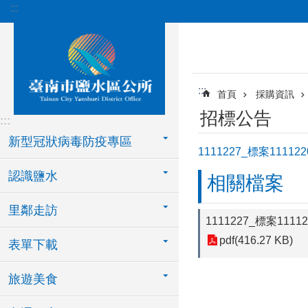
:::
跳到主要內容區塊
:::
首頁
採購資訊
招標公告
:::
新型冠狀病毒防疫專區
1111227_標案11
認識鹽水
相關檔案
里鄰走訪
1111227_標案1
pdf(416.27 KB)
表單下載
旅遊美食