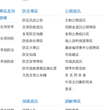
專區及預
防災專區
公開資訊
接種
防災訊息公告
主動公開資訊
衛生局登革
災害防救資訊
回饋金資訊公開專區
各里防災地圖
各類公務統計區
衛生局預防
防疫衛生專區
個人資料保護專區
種
防災大事記
廉政倫理事件公開專區
登革熱防治
防災知識
市政建設
登革熱防疫
防災宣導專區
市議員資訊
防空疏散避難設施位置
標準作業流程
天然災害公布欄
常 見 問 答 集
中英文詞彙對照表
更多...
採購資訊
調解專區