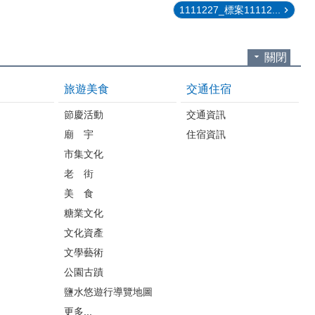
1111227_標案11112...
關閉
旅遊美食
交通住宿
節慶活動
交通資訊
廟 宇
住宿資訊
市集文化
老 街
美 食
糖業文化
文化資產
文學藝術
公園古蹟
鹽水悠遊行導覽地圖
更多...