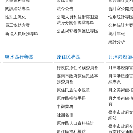
人事業務宣導
政風宣導
預告統計資
閱讀網站專區
法令公告
會計室公開
性別主流化
公職人員利益衝突迴避
性別統計專
法身分關係揭露專區
員工協助方案
公務統計方
公益揭弊者保護法專區
新進人員服務專區
統計年報
統計分析
鹽水區行善團
原住民專區
月津港燈節
行政院原住民族委員會
月津港燈節
臺南市政府原住民族事
月津港燈節
務委員會
絲專頁
原住民族法令規章
月之美術館-
原住民權益手冊
月之美術館-
頁
申辦業務
臺南市政府
社團名冊
網站
原住民人口資料統計
臺南市政府交
原住民福利權益
台南好交通