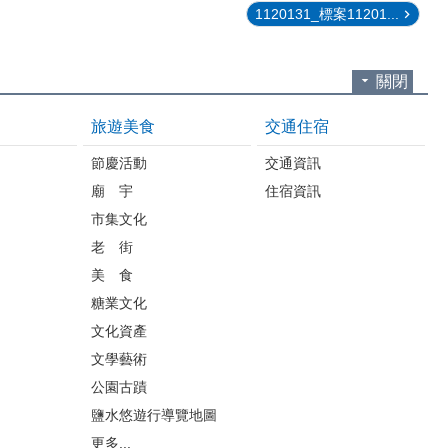
1120131_標案11201...
關閉
旅遊美食
交通住宿
節慶活動
交通資訊
廟 宇
住宿資訊
市集文化
老 街
美 食
糖業文化
文化資產
文學藝術
公園古蹟
鹽水悠遊行導覽地圖
更多...