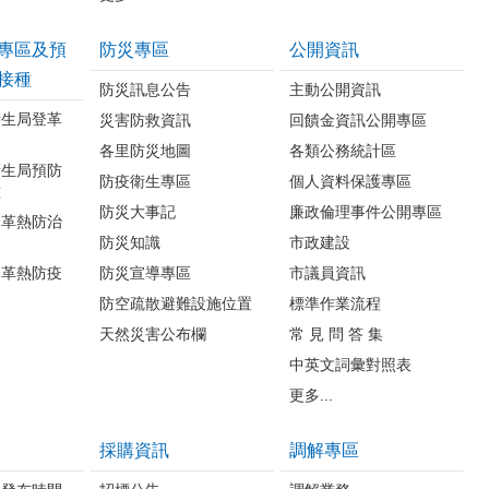
專區及預
防災專區
公開資訊
接種
防災訊息公告
主動公開資訊
衛生局登革
災害防救資訊
回饋金資訊公開專區
各里防災地圖
各類公務統計區
衛生局預防
防疫衛生專區
個人資料保護專區
種
防災大事記
廉政倫理事件公開專區
登革熱防治
防災知識
市政建設
登革熱防疫
防災宣導專區
市議員資訊
防空疏散避難設施位置
標準作業流程
天然災害公布欄
常 見 問 答 集
中英文詞彙對照表
更多...
採購資訊
調解專區