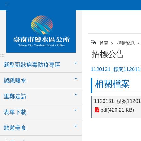
:::
跳到主要內容區塊
:::
首頁
採購資訊
招標公告
:::
新型冠狀病毒防疫專區
1120131_標案11
認識鹽水
相關檔案
里鄰走訪
1120131_標案1
pdf(420.21 KB)
表單下載
旅遊美食