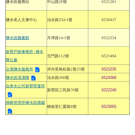
鹽水區服務站
中山路26號
6521261
鹽水老人文康中心
治水路254-1號
6536437
鹽水區圖書館
月津路14-1號
6522354
新營戶政事務所-鹽水
北門路112號
6521404
辦公處
台電鹽水服務所
岸內里鳥松路2巷25號
6521035
鹽水區清潔隊
治水路266號
6524368
自來水公司新營營運所
新營區三民路70號
6322240
殯葬管理所鹽水區壽園
橋南里仁愛路8號
6523055