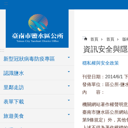
:::
跳到主要內容區塊
:::
首頁
首頁
版
資訊安全與隱
:::
新型冠狀病毒防疫專區
穩私權與安全政策
認識鹽水
刊登日期：
2014/6/1
發佈單位：區公所
-
鹽
里鄰走訪
內 容：
表單下載
機關網站著作權聲明意
臺南市鹽水區公所網站
旅遊美食
第
9
條規定）外，其他
上述不得為著作權標的