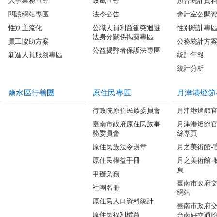
人事業務宣導
政風宣導
預告統計資
閱讀網站專區
法令公告
會計室公開
性別主流化
公職人員利益衝突迴避
性別統計專
法身分關係揭露專區
員工協助方案
公務統計方
公益揭弊者保護法專區
新進人員服務專區
統計年報
統計分析
鹽水區行善團
原住民專區
月津港燈節
行政院原住民族委員會
月津港燈節
臺南市政府原住民族事
月津港燈節
務委員會
絲專頁
原住民族法令規章
月之美術館-
原住民權益手冊
月之美術館-
頁
申辦業務
臺南市政府
社團名冊
網站
原住民人口資料統計
臺南市政府交
原住民福利權益
台南好交通