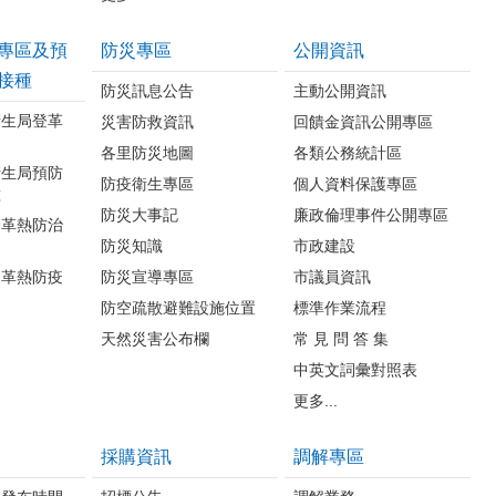
專區及預
防災專區
公開資訊
接種
防災訊息公告
主動公開資訊
衛生局登革
災害防救資訊
回饋金資訊公開專區
各里防災地圖
各類公務統計區
衛生局預防
防疫衛生專區
個人資料保護專區
種
防災大事記
廉政倫理事件公開專區
登革熱防治
防災知識
市政建設
登革熱防疫
防災宣導專區
市議員資訊
防空疏散避難設施位置
標準作業流程
天然災害公布欄
常 見 問 答 集
中英文詞彙對照表
更多...
採購資訊
調解專區