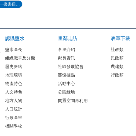
書書目...
認識鹽水
里鄰走訪
表單下載
鹽水區長
各里介紹
社政類
組織職掌及分機
鄰長資訊
民政類
歷史脈絡
社區發展協會
農建類
地理環境
關懷據點
行政類
物產特色
活動中心
人文特色
公園綠地
地方人物
閒置空間再利用
人口統計
行政區里
機關學校