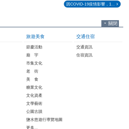
因COVID-19疫情影響，1...
關閉
旅遊美食
交通住宿
節慶活動
交通資訊
廟 宇
住宿資訊
市集文化
老 街
美 食
糖業文化
文化資產
文學藝術
公園古蹟
鹽水悠遊行導覽地圖
更多...