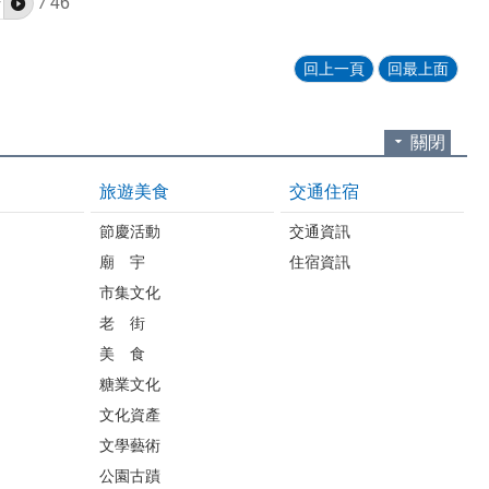
/
46
回上一頁
回最上面
關閉
旅遊美食
交通住宿
節慶活動
交通資訊
廟 宇
住宿資訊
市集文化
老 街
美 食
糖業文化
文化資產
文學藝術
公園古蹟