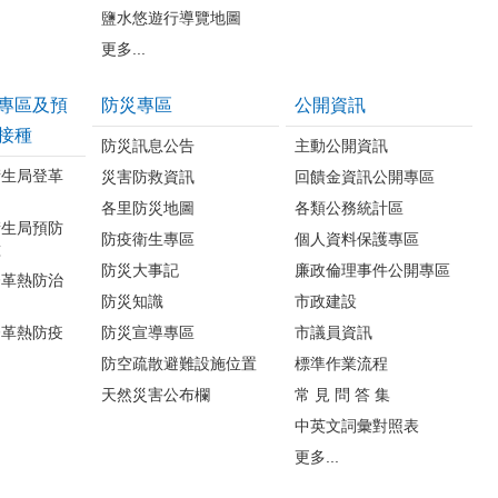
鹽水悠遊行導覽地圖
更多...
專區及預
防災專區
公開資訊
接種
防災訊息公告
主動公開資訊
衛生局登革
災害防救資訊
回饋金資訊公開專區
各里防災地圖
各類公務統計區
衛生局預防
防疫衛生專區
個人資料保護專區
種
防災大事記
廉政倫理事件公開專區
登革熱防治
防災知識
市政建設
登革熱防疫
防災宣導專區
市議員資訊
防空疏散避難設施位置
標準作業流程
天然災害公布欄
常 見 問 答 集
中英文詞彙對照表
更多...