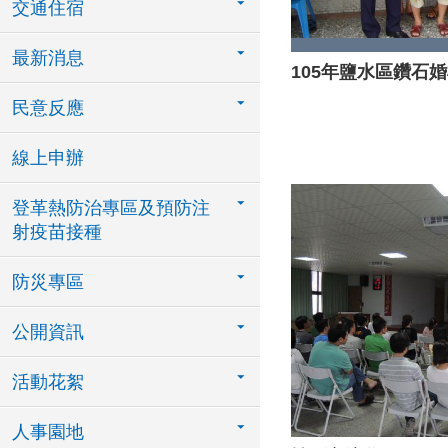
交通住宿
最新消息
105年鹽水區鑽石
民意反應
線上申辦
登革熱防治專區及預防注
射疫苗接種
防災專區
公開資訊
活動花絮
人事園地