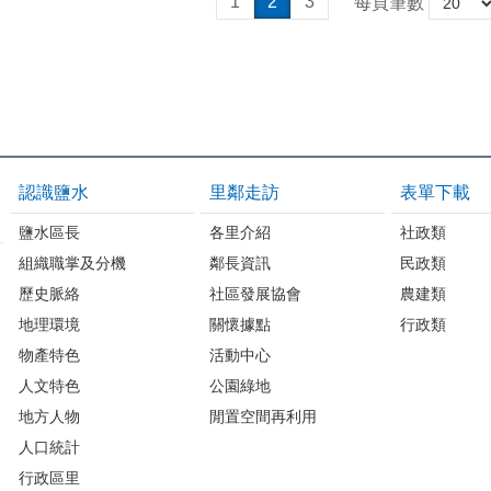
1
2
3
每頁筆數
認識鹽水
里鄰走訪
表單下載
鹽水區長
各里介紹
社政類
組織職掌及分機
鄰長資訊
民政類
歷史脈絡
社區發展協會
農建類
地理環境
關懷據點
行政類
物產特色
活動中心
人文特色
公園綠地
地方人物
閒置空間再利用
人口統計
行政區里