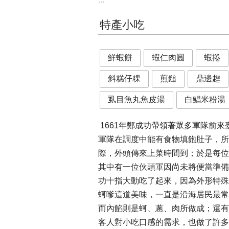
特產小吃
鮮蝦餅
蝦仁肉圓
蝦捲
斜糕仔粿
煎鎚
鼎邊趖
虱目魚丸魚皮湯
白鯧米粉湯
1661年鄭成功帶領著眾多軍隊前
軍隊在調度中能有食物填飽肚子，所
際，外頭傳來上菜時間到；於是每位
其中有一位伙頭軍因尚未將便當準備
功十指大動吃了起來，因為外形特殊
蚵嗲這道美味，一直是沿海居民最常
而內餡則是蚵、蔥、肉所做成；還有
客人對小吃口感的需求，也做了許多