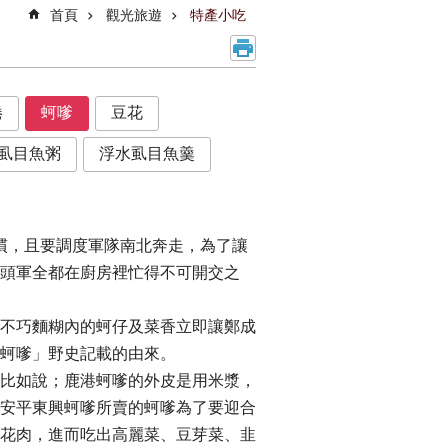
首頁
觀光旅遊
特產小吃
捲
蚵嗲
豆花
虱目魚粥
浮水虱目魚羹
慣，且要調度軍隊南北奔走，為了讓
頭軍全都在廚房裡忙得不可開交之
不巧麵糊內的蚵仔及菜香立即讓鄭成
蚵嗲」野史記載的由來。
比如說；鹿港蚵嗲的外皮是用米漿，
安平東興蚵嗲所賣的蚵嗲為了要迎合
花肉，進而吃出高麗菜、豆芽菜、韭