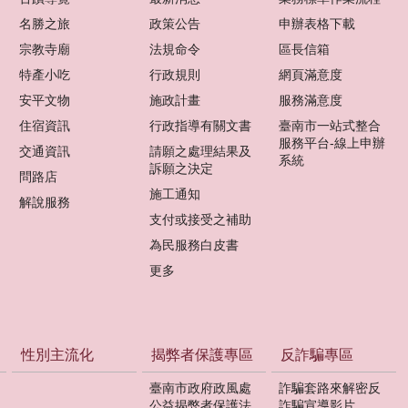
名勝之旅
政策公告
申辦表格下載
宗教寺廟
法規命令
區長信箱
特產小吃
行政規則
網頁滿意度
安平文物
施政計畫
服務滿意度
住宿資訊
行政指導有關文書
臺南市一站式整合
服務平台-線上申辦
交通資訊
請願之處理結果及
系統
訴願之決定
問路店
施工通知
解說服務
支付或接受之補助
為民服務白皮書
更多
性別主流化
揭弊者保護專區
反詐騙專區
臺南市政府政風處
詐騙套路來解密反
公益揭弊者保護法
詐騙宣導影片