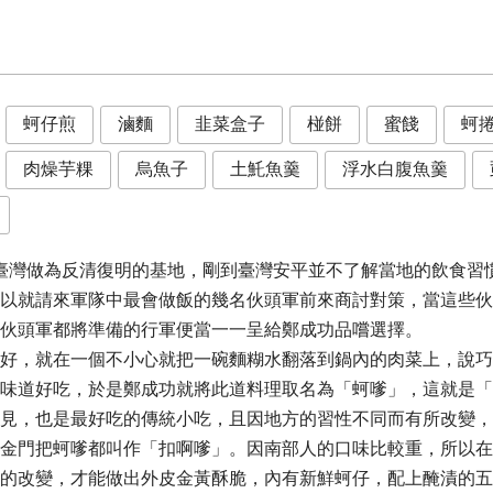
蚵仔煎
滷麵
韭菜盒子
椪餅
蜜餞
蚵
肉燥芋粿
烏魚子
土魠魚羹
浮水白腹魚羹
來臺灣做為反清復明的基地，剛到臺灣安平並不了解當地的飲食習
以就請來軍隊中最會做飯的幾名伙頭軍前來商討對策，當這些伙
伙頭軍都將準備的行軍便當一一呈給鄭成功品嚐選擇。
好，就在一個不小心就把一碗麵糊水翻落到鍋內的肉菜上，說巧
味道好吃，於是鄭成功就將此道料理取名為「蚵嗲」，這就是「
見，也是最好吃的傳統小吃，且因地方的習性不同而有所改變，
金門把蚵嗲都叫作「扣啊嗲」。因南部人的口味比較重，所以在
的改變，才能做出外皮金黃酥脆，內有新鮮蚵仔，配上醃漬的五