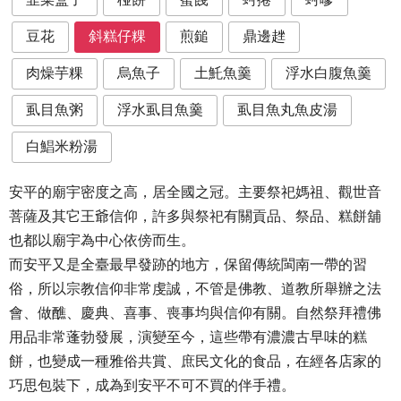
豆花
斜糕仔粿
煎鎚
鼎邊趖
肉燥芋粿
烏魚子
土魠魚羹
浮水白腹魚羹
虱目魚粥
浮水虱目魚羹
虱目魚丸魚皮湯
白鯧米粉湯
安平的廟宇密度之高，居全國之冠。主要祭祀媽祖、觀世音
菩薩及其它王爺信仰，許多與祭祀有關貢品、祭品、糕餅舖
也都以廟宇為中心依傍而生。
而安平又是全臺最早發跡的地方，保留傳統閩南一帶的習
俗，所以宗教信仰非常虔誠，不管是佛教、道教所舉辦之法
會、做醮、慶典、喜事、喪事均與信仰有關。自然祭拜禮佛
用品非常蓬勃發展，演變至今，這些帶有濃濃古早味的糕
餅，也變成一種雅俗共賞、庶民文化的食品，在經各店家的
巧思包裝下，成為到安平不可不買的伴手禮。