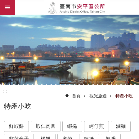
:::
跳到主要內容區塊
:::
首頁
觀光旅遊
特產小吃
特產小吃
鮮蝦餅
蝦仁肉圓
蝦捲
蚵仔煎
滷麵
韭菜盒子
椪餅
蜜餞
蚵捲
蚵嗲